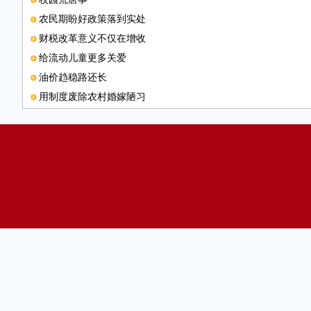
农民期盼好政策落到实处
财税改革意义不仅在增收
给流动儿童更多关爱
油价趋稳路还长
用制度废除农村婚嫁陋习
为“督查进行时”点赞
联系邮箱
防止医院过度诊疗
治理问题包子需用重典