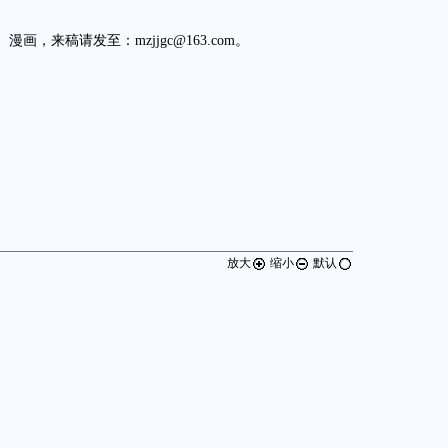
，来稿请发至：mzjjgc@163.com。
放大
缩小
默认