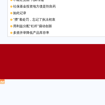
社保基金投资地方债是剂良药
如此记录
“攒”着处罚，忘记了执法初衷
用利益分配“杠杆”撬动创新
多措并举降低产品库存率
清理“豪华墓”需法律“长牙”
“互联网＋产业”是战略性转变
联系邮箱
供销社改革要更好为农服务