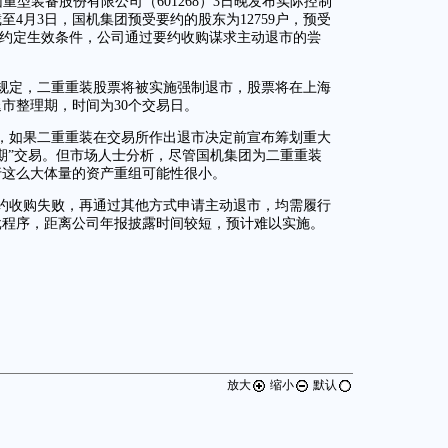
重型装备股份有限公司（601268）3日晚发布实际控制
4月3日，国机集团预受要约的股东为12759户，预受
此前约定生效条件，公司通过要约收购谋求主动退市的尝
规定，二重重装股票将被实施强制退市，股票将在上海
市整理期，时间为30个交易日。
，如果二重重装在交易所作出退市决定前宣布筹划重大
期”交易。但市场人士分析，尽管国机集团为二重重装
行这么大体量的资产重组可能性很小。
约收购失败，再通过其他方式申请主动退市，均需履行
批程序，距离公司年报披露时间较短，预计难以实施。
放大
缩小
默认