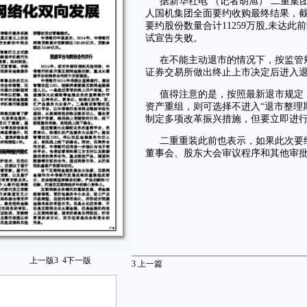
据新华社电 （记者胡旭） 二重集团
人国机集团全面要约收购最终结果，截至
要约股份数量合计11259万股,未达
试宣告失败。
在不能主动退市的情况下，按监管
证券交易所做出终止上市决定后进入退
值得注意的是，按照最新退市规定
资产重组，则可选择不进入“退市整理
制定多项改革振兴措施，但要立即进
二重重装此前也表示，如果此次要
董事会、股东大会审议程序和其他审
上一版
3
4
下一版
3
上一篇