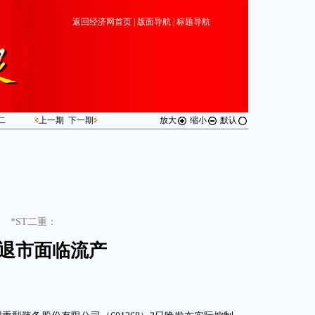
返回经济网首页
|
版面导航
|
标题导航
二
上一期
下一期
放大
缩小
默认
*ST二重：
退市面临流产