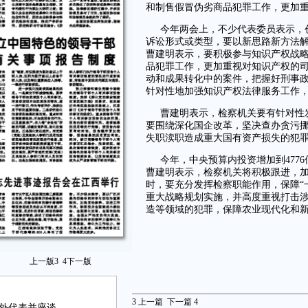
和制售假冒伪劣商品犯罪工作，更加
今年两会上，不少代表委员表示，
诉讼形式或类型，要以新思路新方法
曹建明表示，要积极参与知识产权战
品犯罪工作，更加重视对知识产权的
动和成果转化中的案件，把握好刑事
针对性地加强知识产权法律服务工作
曹建明表示，检察机关要有针对性
要围绕深化国企改革，坚决查办贪污
失职渎职造成重大国有资产损失的犯
今年，中央预算内投资增加到477
曹建明表示，检察机关将积极跟进，
时，要充分发挥检察职能作用，保障“
重大战略规划实施，并高度重视打击
造等领域的犯罪，保障农业现代化和
上一版
3
4
下一版
3
上一篇
下一篇
4
境外代表并座谈