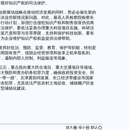
重视对知识产权的司法保护。
创新驱动战略在推动经济发展的同时，势必会催生新的
解决这些新情况新问题。对此，最高人民检察院检察长
略行动计划，加强打击侵犯知识产权和制售假冒伪劣商
司法保护。要依法妥善办理重大科技项目实施、科研活
政策尺度和罪与非罪界限，支持和保护科技创新。要有
，为企业维护知识产权权益提供法律帮助。
发挥好惩治、预防、监督、教育、保护等职能，特别是
挪用国有资产、借国企经营管理和改革之机牟取私利、
罪，遏制内部人控制、利益输送等现象。
6亿元，重点投向重大民生项目、重大交通项目等领域。
加大预防和查办职务犯罪力度，确保政府投资安全。同
一带一路”、京津冀协同发展、长江经济带建设等国家
涉农犯罪，尤其依法严惩农村土地征收、城镇棚户区改
新型城镇化建设。
放大
缩小
默认