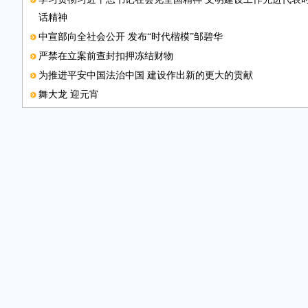
话精神
中宣部向全社会公开 发布“时代楷模”邹碧华
严禁在立案前查封扣押冻结财物
为推进平安中国法治中国 建设作出新的更大的贡献
舞大龙 迎元宵
规范养老机构收费
我国重大技术装备自主化迈出关键一步
省区市巡视要把地市县 一把手作为监督重点