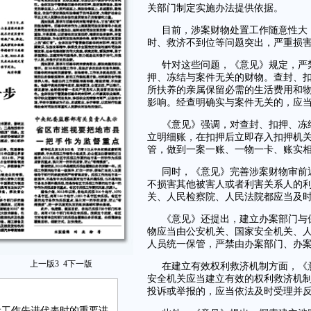
关部门制定实施办法提供依据。
目前，涉案财物处置工作随意性大
时、救济不到位等问题突出，严重损
针对这些问题，《意见》规定，严
押、冻结与案件无关的财物。查封、
所扶养的亲属保留必需的生活费用和
影响。经查明确实与案件无关的，应当
《意见》强调，对查封、扣押、冻
立明细账，在扣押后立即存入扣押机
管，做到一案一账、一物一卡、账实
同时，《意见》完善涉案财物审前
不损害其他被害人或者利害关系人的
关、人民检察院、人民法院都应当及
《意见》还提出，建立办案部门与
物应当由公安机关、国家安全机关、
人员统一保管，严禁由办案部门、办
上一版
3
4
下一版
在建立有效权利救济机制方面，《
安全机关应当建立有效的权利救济机
投诉或举报的，应当依法及时受理并
设工作先进代表时的重要讲