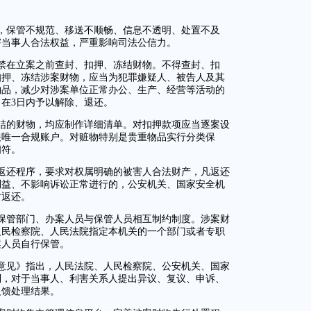
，保管不规范、移送不顺畅、信息不透明、处置不及
害当事人合法权益，严重影响司法公信力。
禁在立案之前查封、扣押、冻结财物。不得查封、扣
扣押、冻结涉案财物，应当为犯罪嫌疑人、被告人及其
物品，减少对涉案单位正常办公、生产、经营等活动的
在3日内予以解除、退还。
结的财物，均应制作详细清单。对扣押款项应当逐案设
关唯一合规账户。对赃物特别是贵重物品实行分类保
相符。
返还程序，要求对权属明确的被害人合法财产，凡返还
利益、不影响诉讼正常进行的，公安机关、国家安全机
时返还。
保管部门、办案人员与保管人员相互制约制度。涉案财
人民检察院、人民法院指定本机关的一个部门或者专职
案人员自行保管。
意见》指出，人民法院、人民检察院、公安机关、国家
制，对于当事人、利害关系人提出异议、复议、申诉、
反馈处理结果。