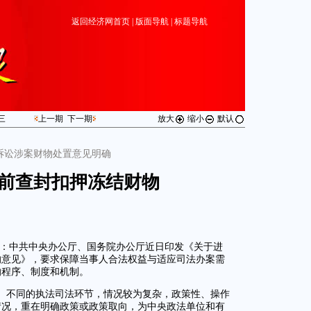
返回经济网首页
|
版面导航
|
标题导航
三
上一期
下一期
放大
缩小
默认
诉讼涉案财物处置意见明确
前查封扣押冻结财物
道：中共中央办公厅、国务院办公厅近日印发《关于进
的意见》，要求保障当事人合法权益与适应司法办案需
的程序、制度和机制。
、不同的执法司法环节，情况较为复杂，政策性、操作
情况，重在明确政策或政策取向，为中央政法单位和有