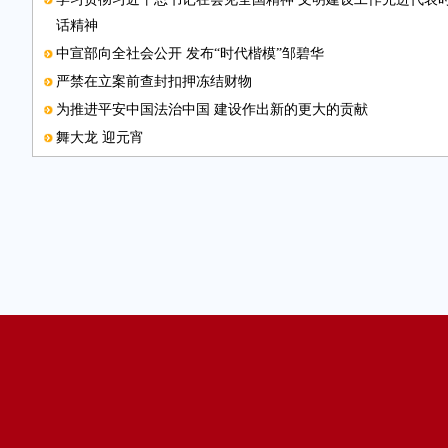
话精神
中宣部向全社会公开 发布“时代楷模”邹碧华
严禁在立案前查封扣押冻结财物
为推进平安中国法治中国 建设作出新的更大的贡献
舞大龙 迎元宵
规范养老机构收费
我国重大技术装备自主化迈出关键一步
省区市巡视要把地市县 一把手作为监督重点