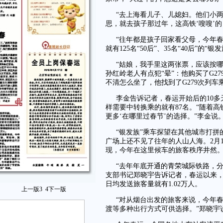
“去上海看儿子、儿媳妇。他们小
思，就去孩子那过年，这高铁‘嗖嗖’的
“往年都是孩子回家看父母，今年春
就有125名“50后”、35名“40后”的“
“姑娘，我手里这两张票，应该按哪
孙红岭老人有点犯“晕”：他购买了G27
不清怎么坐了，他找到了G279次列
李金告诉记者，春运开始后的10多
样需要中转换乘的就有87名。“随着高
更多‘在哪里过春节’的选择。”李金说
“银发族”乘车探望在其他城市打
广场上还不见了往年的人山人海。2月
现，今年在这里候车的旅客秩序井然
“去年年底开通的青荣城际铁路，
支部书记郑晓宇告诉记者，春运以来，
日均发送旅客量就有1.02万人。
上一版
3
4
下一版
“对从烟台出发的旅客来说，今年
渡等多种出行方式可供选择。”郑晓宇