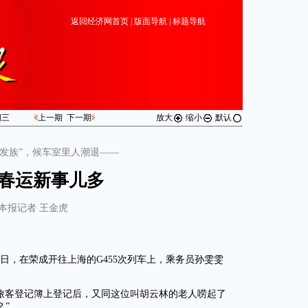
返回经济网首页
|
版面导航
|
标题导航
期
三
上一期
下一期
放大
缩小
默认
银发族”，候车室里人潮退——
春运新事儿多
本报记者 王金虎
7日，在荣成开往上海的G455次列车上，乘务员孙雯雯
点旅客登记簿上登记后，又同这位叫胡云林的老人唠起了
？”