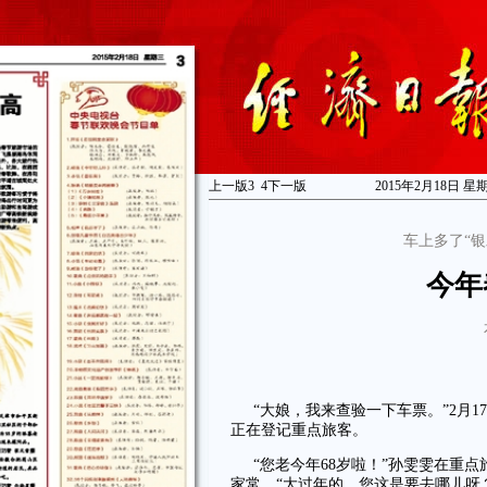
上一版
3
4
下一版
2015年2月18日 星
车上多了“
今年
“大娘，我来查验一下车票。”2月1
正在登记重点旅客。
“您老今年68岁啦！”孙雯雯在重
家常，“大过年的，您这是要去哪儿呀