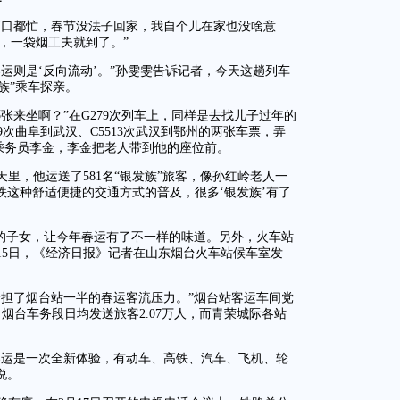
两口都忙，春节没法子回家，我自个儿在家也没啥意
，一袋烟工夫就到了。”
运则是‘反向流动’。”孙雯雯告诉记者，今天这趟列车
银发族”乘车探亲。
张来坐啊？”在G279次列车上，同样是去找儿子过年的
9次曲阜到武汉、C5513次武汉到鄂州的两张车票，弄
车乘务员李金，李金把老人带到他的座位前。
天里，他运送了581名“银发族”旅客，像孙红岭老人一
铁这种舒适便捷的交通方式的普及，很多‘银发族’有了
。
拼的子女，让今年春运有了不一样的味道。另外，火车站
15日，《经济日报》记者在山东烟台火车站候车室发
。
分担了烟台站一半的春运客流压力。”烟台站客运车间党
烟台车务段日均发送旅客2.07万人，而青荣城际各站
春运是一次全新体验，有动车、高铁、汽车、飞机、轮
说。