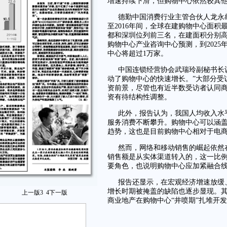
增速持续下滑，但购物中心依然较其
德勤中国消费行业主管合伙人龙永雄
至2016年间，全球在建购物中心面积
都和深圳位列前三名，在建面积分别高达
购物中心产业咨询中心预测，到2025
中心将超过1万家。
中国连锁经营协会武瑞玲副秘书长
动了购物中心的快速增长。”大部分受
资前景，尽管也有近半数受访者认同
资有待结构性调整。
此外，报告认为，我国人均收入水平
服务消费不断攀升。购物中心可以涵
趋势，这也是目前购物中心相对于电
然而，网络和移动销售的崛起依然在
销售额是从实体渠道转入的，这一比例
要角色，也说明购物中心应加紧融合
报告还显示，在宏观经济增速放缓
增长时期被掩盖的缺陷也逐步显现。
上一版
3
4
下一版
商业地产在购物中心“井喷期”扎堆开