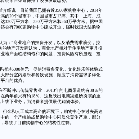
他传统零售渠道保持了较快发展态势。
介绍说，目前我国已拥有近3500家购物中心，2014年
最高的20个城市中，中国城市占13席。其中，上海、成
330万平方米、320万平方米和260万平方米。据中国
年还会有7000家购物中心建成开业，届时我国大陆购物
认为：“商业地产的投资开发，以及消费需求演变，拉
访的地产开发商认为，商业地产相对于住宅地产更具投
商业地产面临结构饱和的问题，投资风险有所显现，投
超过6000美元，促使消费多元化，文化娱乐等体验式
盖大部分室内娱乐和餐饮设施，顺应了消费需求多样化
商平台的优势。
不断冲击传统零售业，2013年的电商渠道约有38％的
在两年前只有约18％。这反映出电商渠道所扮演的重
线上线下业务，为消费者提供最优购物体验。
、租金和人工成本高企的环境下，购物中心在过去高速
其中的一个严峻挑战是购物中心同质化竞争严重，部分
发，导致了目前购物中心的结构性过剩。