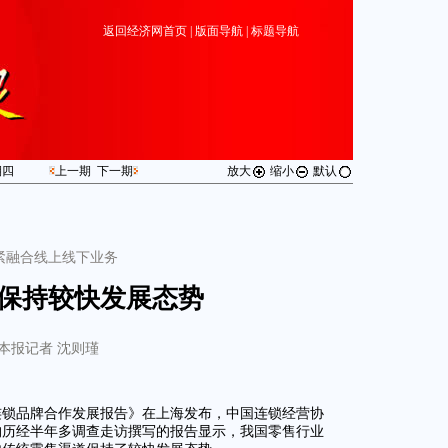
返回经济网首页
|
版面导航
|
标题导航
期
四
上一期
下一期
放大
缩小
默认
紧融合线上线下业务
保持较快发展态势
本报记者 沈则瑾
心与连锁品牌合作发展报告》在上海发布，中国连锁经营协
构历经半年多调查走访撰写的报告显示，我国零售行业