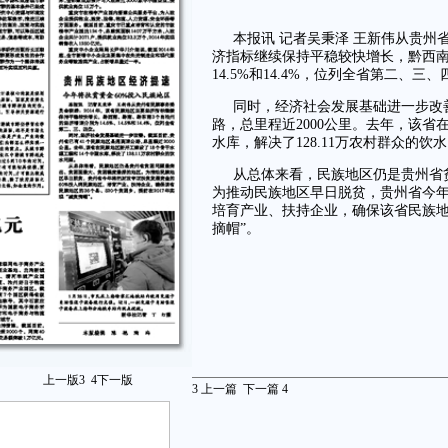
本报讯 记者吴秉泽 王新伟从贵州
济指标继续保持平稳较快增长，黔西南、
14.5%和14.4%，位列全省第二、三、
同时，经济社会发展基础进一步改
路，总里程近2000公里。去年，该省
水库，解决了128.11万农村群众的饮
从总体来看，民族地区仍是贵州省
为推动民族地区早日脱贫，贵州省今年
培育产业、扶持企业，确保该省民族地区的
摘帽”。
上一版
3
4
下一版
3
上一篇
下一篇
4