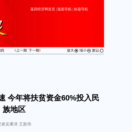
返回经济网首页
|
版面导航
|
标题导航
期
四
上一期
下一期
放大
缩小
默认
 今年将扶贫资金60%投入民
族地区
记者吴秉泽 王新伟