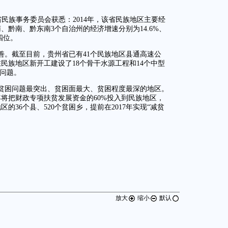
省民族事务委员会获悉：2014年，该省民族地区主要经
黔南、黔东南3个自治州的经济增速分别为14.6%、
四位。
善。截至目前，贵州省已有41个民族地区县通高速公
在民族地区新开工建设了18个骨干水源工程和14个中型
水问题。
贫困问题最突出、贫困面最大、贫困程度最深的地区。
将把财政专项扶贫发展资金的60%投入到民族地区，
36个县、520个贫困乡，提前在2017年实现“减贫
放大
缩小
默认