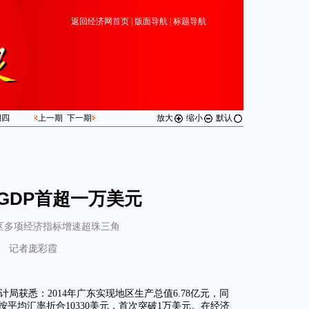
返回经济网首页
|
版面导航
|
标题导航
期
四
上一期
下一期
放大
缩小
默认
GDP首超一万美元
区多项经济指标增速超珠三角
记者庞彩霞
局获悉：2014年广东实现地区生产总值6.78亿元，同
元，按平均汇率折合10330美元，首次突破1万美元。在经济