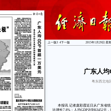
上一版
3
4
下一版
2015年1月29日 星
广东人均
粤东西北地
本报讯 记者庞彩霞近日从广东省统计
比增长7.8%；人均GDP达到63452