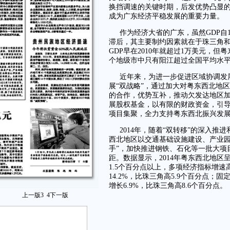
换挡调速的关键时期，后发优势凸显
成为广东经济平稳发展的重要力量。
作为经济大省的广东，虽然GDP自1
滞后，其主要制约因素就在于珠三角
GDP早在2010年就超过1万美元，但
个地级市中只有阳江超过全国平均水
近年来，为进一步促进区域协调发
展“双战略”，通过加大对粤东西北地
的合作，优势互补，推动欠发达地区加
展股权基金，以有限的财政资金，引
项目集聚，全力支持粤东西北振兴发
2014年，随着“双转移”的深入推
西北地区以交通基础设施建设、产业园
手”，加快推进钢铁、石化等一批大项
距。数据显示，2014年粤东西北地区
1.5个百分点以上，多项经济指标增
14.2%，比珠三角高5.9个百分点；
增长6.9%，比珠三角高8.6个百分点。
上一版
3
4
下一版