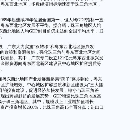
的粤东西北地区，多数经济指标增速高于珠三角地区，
989年起连续26年位居全国第一，但人均GDP指标一直
和粤东西北地区发展不平衡。据介绍，珠三角地区人均
粤东西北地区人均GDP到目前仍未达到全国平均水平，12
平。
展，广东大力实施“双转移”和粤东西北地区振兴发
区的政策和资源倾斜，强化珠三角与粤东西北地区之间
快崛起。其中，广东专门设立121亿元粤东西北振兴发
导金融资源向粤东西北新区建设及中心城区扩容提质等
展。
进和粤东西北地区产业发展新格局“落子”逐步到位，粤东
区扩能增效、中心城区扩容提质和新区建设为“三大抓
目的投资建设，促进经济加快发展，缩小与珠三角差
呈现出跨越赶超的发展态势，GDP增速比珠三角地区高
速高于珠三角地区。其中，规模以上工业增加值增长
固定资产投资增长29.6%，比珠三角高15个百分点；进出口