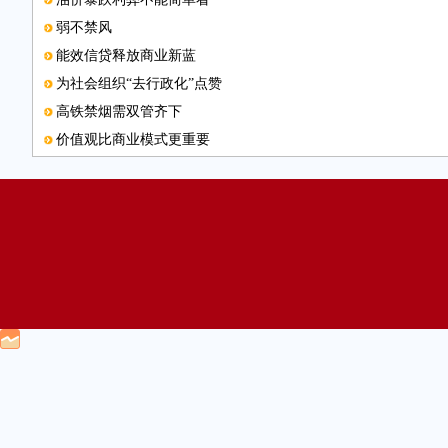
弱不禁风
能效信贷释放商业新蓝
为社会组织“去行政化”点赞
高铁禁烟需双管齐下
价值观比商业模式更重要
本版邮箱
偷挖地下室暴露监管漏洞
评价学生就应全方位
政府回购商品房值得一试