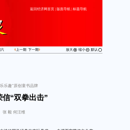
返回经济网首页
|
版面导航
|
标题导航
期
六
上一期
下一期
放大
缩小
默认
“乐乐趣”原创童书品牌
荣信“双拳出击”
张 毅 何汪维