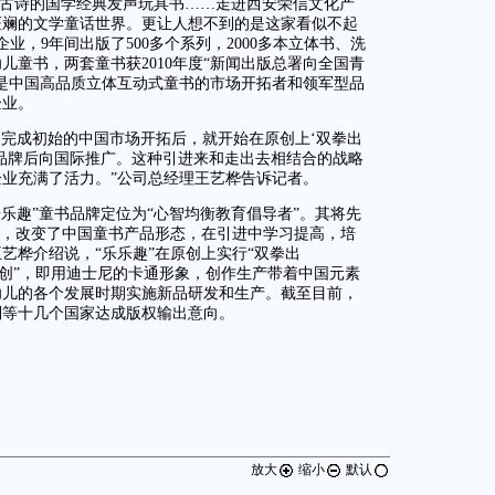
读古诗的国学经典发声玩具书……走进西安荣信文化产
斑斓的文学童话世界。更让人想不到的是这家看似不起
业，9年间出版了500多个系列，2000多本立体书、洗
儿童书，两套童书获2010年度“新闻出版总署向全国青
是中国高品质立体互动式童书的市场开拓者和领军型品
企业。
，完成初始的中国市场开拓后，就开始在原创上‘双拳出
品牌后向国际推广。这种引进来和走出去相结合的战略
业充满了活力。”公司总经理王艺桦告诉记者。
乐趣”童书品牌定位为“心智均衡教育倡导者”。其将先
内，改变了中国童书产品形态，在引进中学习提高，培
艺桦介绍说，“乐乐趣”在原创上实行“双拳出
原创”，即用迪士尼的卡通形象，创作生产带着中国元素
幼儿的各个发展时期实施新品研发和生产。截至目前，
利等十几个国家达成版权输出意向。
放大
缩小
默认