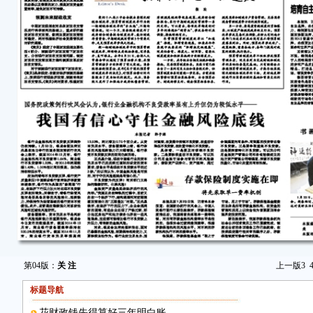
第04版：
关 注
上一版
3
标题导航
花财政钱先得算好三年明白账