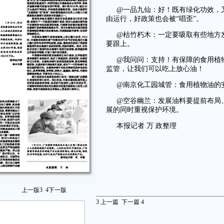
@一品九仙：好！既有绿化功效，
由运行，好政策也会被“唱歪”。
@枯竹朽木：一定要吸取有些地方
要跟上。
@我问问：支持！有保障的食用植
监管，让我们可以吃上放心油！
@南京化工园城管：食用植物油的
@空谷幽兰：发展油料要提前布局
展的同时重视保护环境。
本报记者 万 政整理
上一版
3
4
下一版
3
上一篇
下一篇
4