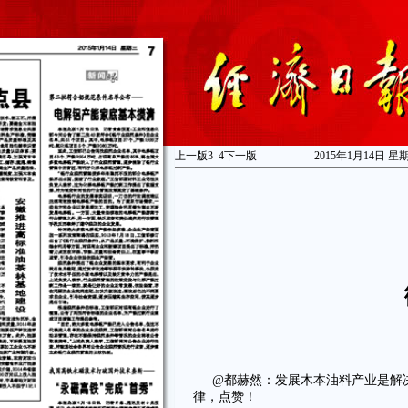
上一版
3
4
下一版
2015年1月14日 星
@都赫然：发展木本油料产业是解
律，点赞！