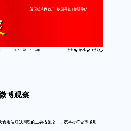
返回经济网首页
|
版面导航
|
标题导航
期
三
上一期
下一期
放大
缩小
默认
微博观察
决食用油短缺问题的主要措施之一，该举措符合市场规