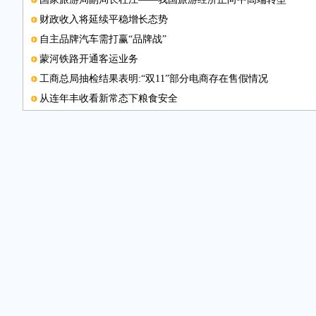
财政收入将延续平稳增长态势
自主品牌汽车需打赢“品牌战”
蒙河铁路开通客运业务
工商总局抽检结果表明:“双11”部分电商存在售假情况
从连年丰收看新常态下粮食安全
中国科协会员日活动将办
国家能源局表示:多举措支持长三角区域大气污染防治
农业部等部门发出通知:公布国家农民合作社示范社名单
国家发改委公布考核结果 1191家企业未完成去年节能考核