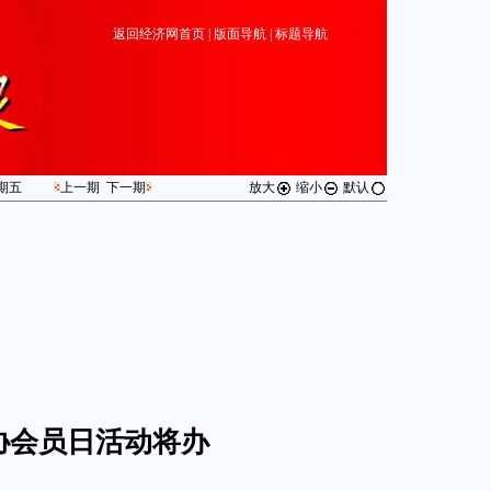
返回经济网首页
|
版面导航
|
标题导航
期
五
上一期
下一期
放大
缩小
默认
协会员日活动将办