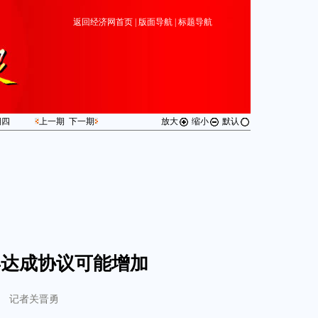
返回经济网首页
|
版面导航
|
标题导航
期
四
上一期
下一期
放大
缩小
默认
年达成协议可能增加
记者关晋勇