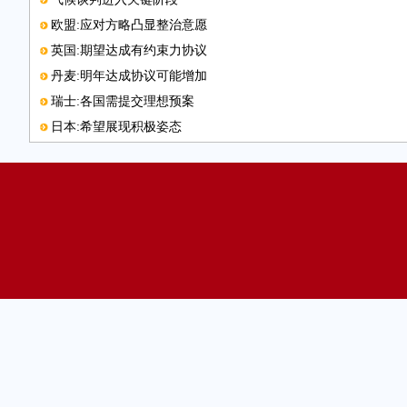
欧盟:应对方略凸显整治意愿
英国:期望达成有约束力协议
丹麦:明年达成协议可能增加
瑞士:各国需提交理想预案
日本:希望展现积极姿态
应对气候变化 得加把劲儿了
韩国:勇于承担减排责任
美国:对新协议达成谨慎乐观
法国:关注降低温室气体排放