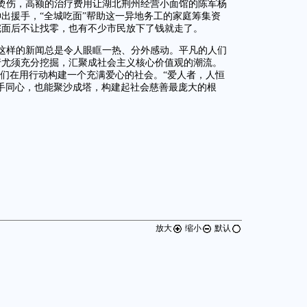
烫伤，高额的治疗费用让湖北荆州经营小面馆的陈军杨
出援手，“全城吃面”帮助这一异地务工的家庭筹集资
完面后不让找零，也有不少市民放下了钱就走了。
”，这样的新闻总是令人眼眶一热、分外感动。平凡的人们
行尤须充分挖掘，汇聚成社会主义核心价值观的潮流。
他们在用行动构建一个充满爱心的社会。“爱人者，人恒
手同心，也能聚沙成塔，构建起社会慈善最庞大的根
放大
缩小
默认