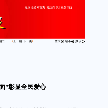
返回经济网首页
|
版面导航
|
标题导航
期
二
上一期
下一期
放大
缩小
默认
吃面”彰显全民爱心