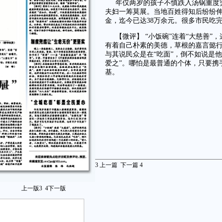
年仅两岁的孩子不慎跌入汤锅重度
夫妇一筹莫展。当地百姓得知后纷纷伸
金，迄今已达38万余元。很多市民吃
【微评】 “小饭碗”连着“大慈善
有着自己朴素的美德，草根的嘉言懿
与其说民众是在“吃面”，倒不如说是
爱之”。哪怕是最普通的个体，只要携
基。
3
上一篇
下一篇
4
上一版
3
4
下一版