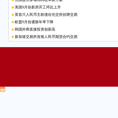
美国9月份新房开工环比上升
英首只人民币主权债在伦交所挂牌交易
欧盟9月份通胀年率下降
韩国外商直接投资创新高
新加坡交易所首推人民币期货合约交易
英特尔在华创新投资加速
合作共筑中阿空中交通枢纽
非洲经济增长预期再次下调
中奥经贸合作论坛在京召开