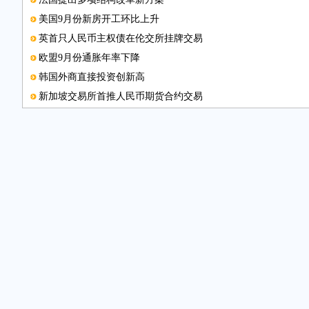
美国9月份新房开工环比上升
英首只人民币主权债在伦交所挂牌交易
欧盟9月份通胀年率下降
韩国外商直接投资创新高
新加坡交易所首推人民币期货合约交易
英特尔在华创新投资加速
合作共筑中阿空中交通枢纽
非洲经济增长预期再次下调
中奥经贸合作论坛在京召开