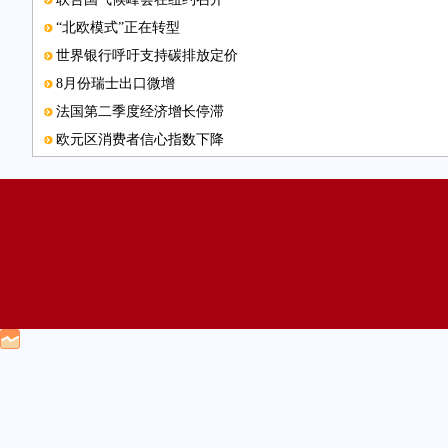
“北欧模式”正在转型
世界银行呼吁支持碳排放定价
8月份瑞士出口微增
法国第二季度经济增长停滞
欧元区消费者信心指数下降
英特尔Edison产品上市
图片新闻
中国是沙特重要的战略伙伴
FIDO联盟年度大会将举行