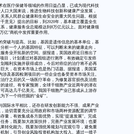
技术在医疗保健等领域的作用日益凸显，已成为现代科技
个人口大国来说，推进生物科技创新和健康产业发展，
是关系人民群众健康和生命安全的重大民生问题。根据
干意见》提出的目标，到2020年，基本建立覆盖全生
系，健康服务业总规模达到8万亿元以上。面对健康领
8万亿”商机中发挥重要作用。
的突破与提高。比如，基因是遗传信息的基本单位，基
过分析一个人的基因特征，可以判断未来的健康走向，
康服务业开拓新的空间。据报道，英国政府近日推出了
研项目，计划通过对基因组进行测序，有效确定引发癌
计划顺利实施并获得成功，今后对癌症的治疗将不必再
力巨大，在资本市场上也是热门话题。据报道，美国某
，国内涉及基因检测项目的一些企业也备受资本市场关注。
术治疗之后的又一场医疗革命，为修复器官损伤及治愈
新的途径。有专家预测，全球干细胞产业近两年的潜在
前后可高达几千亿美元。我国干细胞产业已形成从上游存
为下一个待挖掘的“金矿”。
与国际水平相比，还存在研发创新能力不强、成果产业
题，迫切需要充分运用政府和市场两种资源配置的调节
存量，有效集成各方面优势，实现“提速发展”。完成
要任务，既要加大政策扶持，完善产业发展环境；也要
成果转化能力。既要加强统筹规划与宏观引导，避免重
资机制，引导创业风险投资机构加大投入。通过一揽子