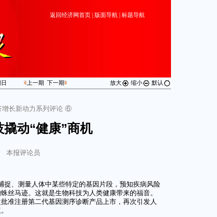
返回经济网首页
|
版面导航
|
标题导航
期
日
上一期
下一期
放大
缩小
默认
济增长新动力系列评论 ⑥
技撬动“健康”商机
本报评论员
捕捉、测量人体中某些特定的基因片段，预知疾病风险
的蛛丝马迹。这就是生物科技为人类健康带来的福音。
次批准注册第二代基因测序诊断产品上市，再次引发人
议。