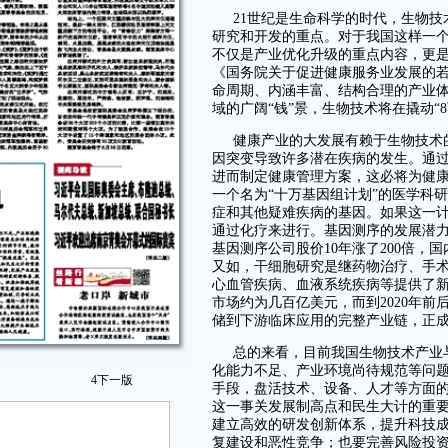
21世纪是生命科学的时代，生物
研究和开发的重点。对于我国这样一
不仅是产业优化升级的重点内容，更
《国务院关于促进健康服务业发展的若
命周期、内涵丰富、结构合理的产业体
域的广阔“钱”景，生物技术将在撬动“
健康产业的大发展有赖于生物技术
因突变导致许多潜在疾病的发生。通
进而制定健康管理方案，这必将为健
一个名为“十万基因组计划”的医学科
症和其他疑难疾病的基因。如果这一
通过化疗来进行。基因测序的发展潜
基因测序公司股价10年涨了200倍
又如，干细胞研究是继药物治疗、手
心血管疾病、血液系统疾病等提供了
市场约为几百亿美元，而到2020年
储到下游临床应用的完整产业链，正成
总的来看，目前我国生物技术产业
化能力不足、产业环境尚待规范等问
4
下一版
手段，盘活技术、设备、人才等方面的
这一事关发展制高点和民生大计的重
建立高效的研发创新体系，提升科技
复建设和恶性竞争；也要完善风险投