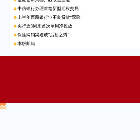
中信银行办理首笔新型期权交易
上半年西藏银行业不良贷款“双降”
央行近3周来首次单周净投放
保险网销渠道成“后起之秀”
本版邮箱
多轮驱动促信托业转型
农行景德镇分行创新服务助小微
陕西涉农金融服务覆盖面扩大
图片新闻