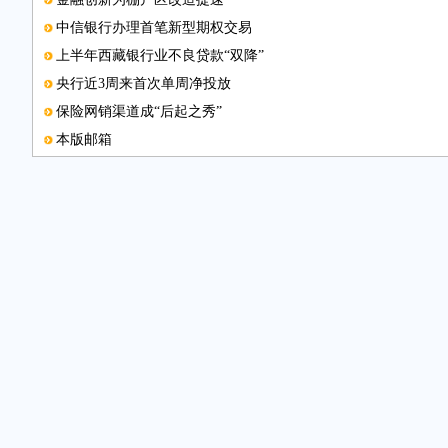
中信银行办理首笔新型期权交易
上半年西藏银行业不良贷款“双降”
央行近3周来首次单周净投放
保险网销渠道成“后起之秀”
本版邮箱
多轮驱动促信托业转型
农行景德镇分行创新服务助小微
陕西涉农金融服务覆盖面扩大
图片新闻