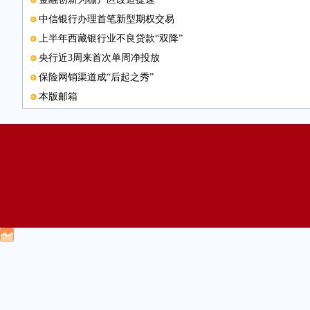
中信银行办理首笔新型期权交易
上半年西藏银行业不良贷款“双降”
央行近3周来首次单周净投放
保险网销渠道成“后起之秀”
本版邮箱
多轮驱动促信托业转型
农行景德镇分行创新服务助小微
陕西涉农金融服务覆盖面扩大
图片新闻