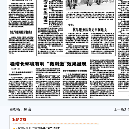
第03版：
综 合
上一版
3
标题导航
楼市也具“三期叠加”特征