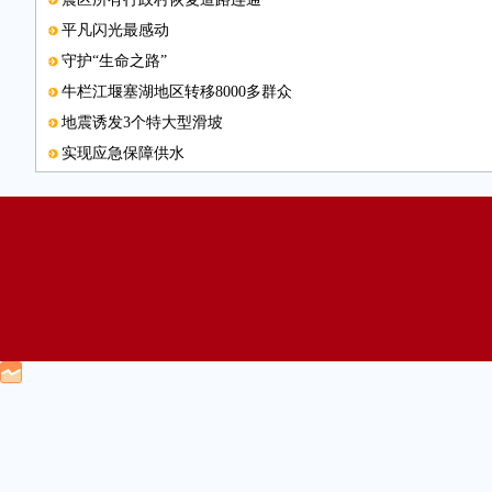
平凡闪光最感动
守护“生命之路”
牛栏江堰塞湖地区转移8000多群众
地震诱发3个特大型滑坡
实现应急保障供水
发放帐篷近3万顶
危急时刻，党员干部就是主心骨
医疗卫生有保障