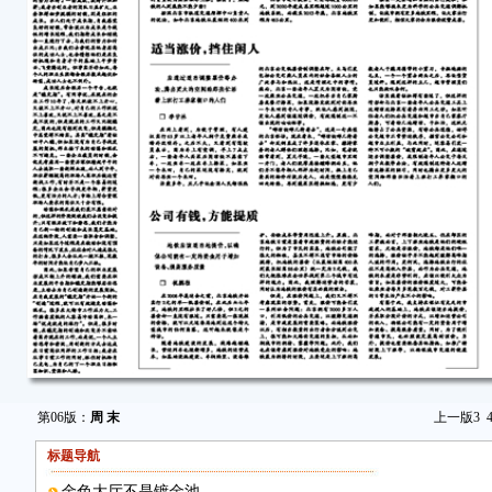
第06版：
周 末
上一版
3
标题导航
金色大厅不是镀金池