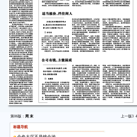
第06版：
周 末
上一版
3
标题导航
金色大厅不是镀金池