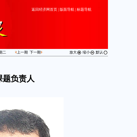
返回经济网首页
|
版面导航
|
标题导航
期
二
上一期
下一期
放大
缩小
默认
课题负责人