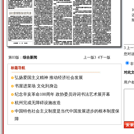
3
上一
您对
第03版：
综合新闻
上一版
3
4
下一版
非
标题导航
对此
弘扬爱国主义精神 推动经济社会发展
用户
书屋进菜场 文化到身边
纪念辛亥革命100周年 政协委员诗词书法艺术展开幕
杭州完成无障碍设施改造
中国特色社会主义制度是当代中国发展进步的根本制度保
障
部分出版传媒集团座谈改革发展