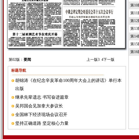
第1
第1
第1
第1
第1
第1
第1
第02版：
要闻
上一版
3
4
下一版
标题导航
胡锦涛《在纪念辛亥革命100周年大会上的讲话》单行本
出版
继承先辈遗志 书写奋进篇章
吴邦国会见加拿大参议长
全国林下经济现场会议召开
坚持正确道路 坚定核心力量
习近平会见缅甸总统特使