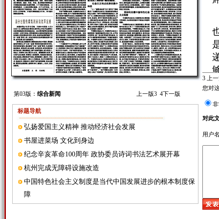
3
上一
您对
第03版：
综合新闻
上一版
3
4
下一版
非
标题导航
对此
弘扬爱国主义精神 推动经济社会发展
用户
书屋进菜场 文化到身边
纪念辛亥革命100周年 政协委员诗词书法艺术展开幕
杭州完成无障碍设施改造
中国特色社会主义制度是当代中国发展进步的根本制度保
障
部分出版传媒集团座谈改革发展