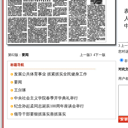
3
上一
您对
第02版：
要闻
上一版
3
4
下一版
非
标题导航
对此
发展公共体育事业 抓紧抓实全民健身工作
用户
要闻
王尔琢
中央社会主义学院春季开学典礼举行
纪念孙起孟同志诞辰100周年座谈会举行
领导干部要狠抓落实善抓落实
王尔琢誓言：