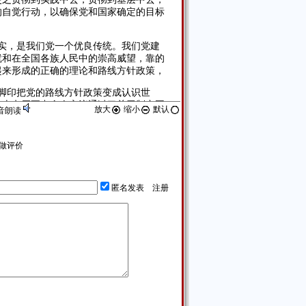
的自觉行动，以确保党和国家确定的目标
实，是我们党一个优良传统。我们党建
成就和在全国各族人民中的崇高威望，靠的
起来形成的正确的理论和路线方针政策，
脚印把党的路线方针政策变成认识世
的十七届五中全会审议通过了关于制定国
放大
缩小
默认
音朗读
中央和地方相继出台一系列推进改革发展
于落实。
做评价
的根本宗旨。各级领导干部要把以人为
为民所用、情为民所系、利为民所谋。把
把党和人民的托付看得比泰山还重，盯着
、造福一方。习近平强调，在抓落实过程
匿名发表
注册
果。领导干部要牢固树立正确政绩观，把
把抓落实的落脚点放到办实事、求实效
、打好基础上，不断创造经得起实践、人
矛盾和问题。领导干部应该具有的根本
视矛盾和问题；不要绕开矛盾和问题走，
的及时正确解决。抓落实，还要增强预见
简单矛盾不演化成复杂矛盾，小问题不延