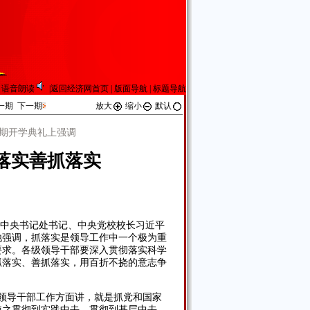
语音朗读
|
返回经济网首页
|
版面导航
|
标题导航
一期
下一期
放大
缩小
默认
期开学典礼上强调
落实善抓落实
、中央书记处书记、中央党校校长习近平
他强调，抓落实是领导工作中一个极为重
要求。各级领导干部要深入贯彻落实科学
抓落实、善抓落实，用百折不挠的意志争
领导干部工作方面讲，就是抓党和国家
使之贯彻到实践中去，贯彻到基层中去，