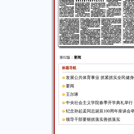
第02版：
要闻
标题导航
发展公共体育事业 抓紧抓实全民健
要闻
王尔琢
中央社会主义学院春季开学典礼举行
纪念孙起孟同志诞辰100周年座谈会
领导干部要狠抓落实善抓落实
王尔琢誓言：