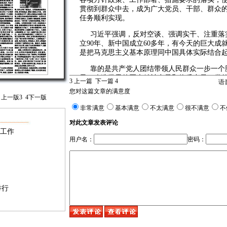
贯彻到群众中去，成为广大党员、干部、群众
任务顺利实现。
习近平强调，反对空谈、强调实干、注重落
立90年、新中国成立60多年，有今天的巨大
是把马克思主义基本原理同中国具体实际结合
靠的是共产党人团结带领人民群众一步一个
界、改造世界的巨大精神力量和物质力量。党
3
上一篇
下一篇
4
语
民经济和社会发展第十二个五年规划的建议，
您对这篇文章的满意度
的好思路、好政策、好措施，现在的关键就在
上一版
3
4
下一版
非常满意
基本满意
不太满意
很不满意
不
习近平指出，全心全意为人民服务是我们党
本、执政为民贯穿到抓落实之中，切实做到权
对此文章发表评论
握住这一点，就把握住了抓落实的根本，就会
身工作
用户名：
排头找差距，对照先进学经验，做到为官一任
密码：
中，不同的政绩观会有不同的抓法、不同的结
抓落实的出发点放到为党尽责、为民造福上，
上，把抓落实的重点放到立足现实、着眼长远
民、历史检验的业绩。
举行
习近平指出，抓落实的过程必然会遇到许多
态度是，不要怕遇到矛盾和问题，而要敢于正
而要同群众一道千方百计地去求得矛盾和问题
性，及时发现、尽早处置矛盾和问题，努力使