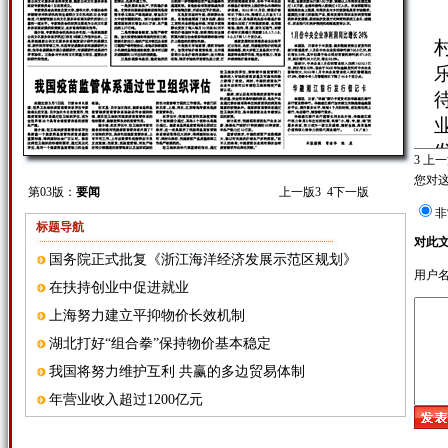
3
上一
您对
第03版：
要闻
上一版
3
4
下一版
非
标题导航
对此
国务院正式批复《浙江海洋经济发展示范区规划》
用户
在扶持创业中促进就业
上海努力建立平抑物价长效机制
湖北打好“组合拳”保持物价基本稳定
我国将努力维护互利 共赢的多边贸易体制
年营业收入超过1200亿元
国家公共文化服务体系 建设专家委员会成立