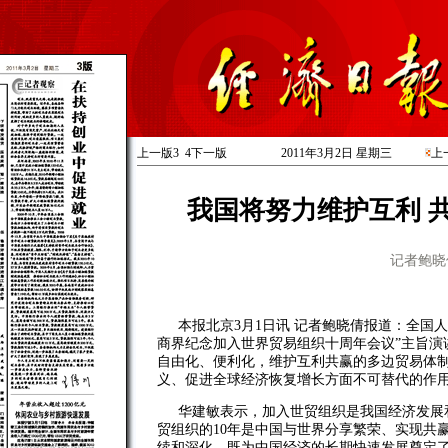
上一版
3
4
下一版
2011年3月2日 星期
三
上
我国将努力维护互利 
记者鲍晓
本报北京3月1日讯 记者鲍晓倩报道：全国
商界纪念加入世界贸易组织十周年会议”主旨演
自由化、便利化，维护互利共赢的多边贸易体
义、促进全球经济恢复增长方面不可替代的作
华建敏表示，加入世贸组织是我国经济发展
贸组织的10年是中国与世界分享繁荣、实现共
续和深化，既为中国经济的长期快速发展奠定