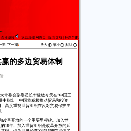
语音朗读
|
返回经济网首页
|
版面导航
|
标题导航
一期
下一期
放大
缩小
默认
共赢的多边贸易体制
倩
人大常委会副委员长华建敏今天在“中国工
讲中指出，中国将积极推动贸易和投资
制，高度重视世贸组织在反对贸易保护主
用。
和改革开放的一个重要里程碑。加入世
赢的10年。加入世贸组织是改革开放的延
了基础，也为世界经济的持续繁荣提供了