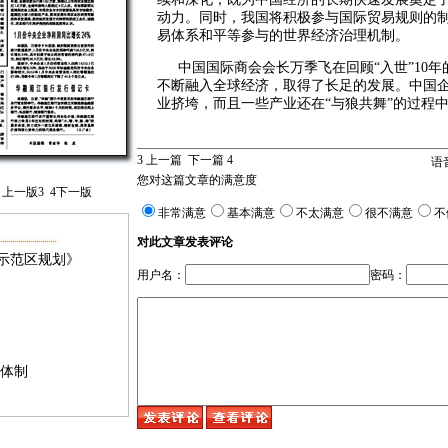
动力。同时，我国将积极参与国际贸易规则的
易体系和平等参与的世界经济治理机制。
中国国际商会会长万季飞在回顾“入世”10年
不断融入全球经济，取得了长足的发展。中国
业挤垮，而且一些产业还在“与狼共舞”的过程
3
上一篇
下一篇
4
语
您对这篇文章的满意度
上一版
3
4
下一版
非常满意
基本满意
不太满意
很不满意
不
对此文章发表评论
示范区规划》
用户名：
密码：
易体制
员会成立