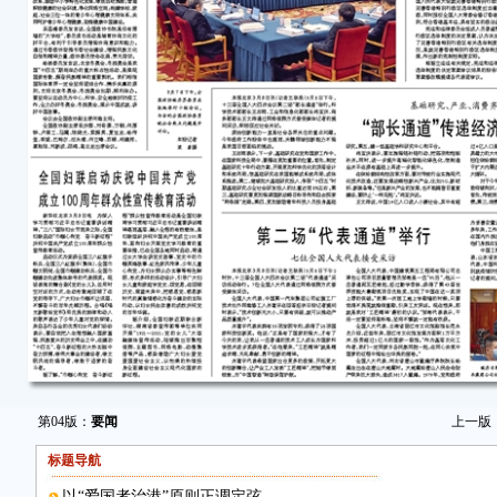
第04版：
要闻
上一版
标题导航
以“爱国者治港”原则正调定弦