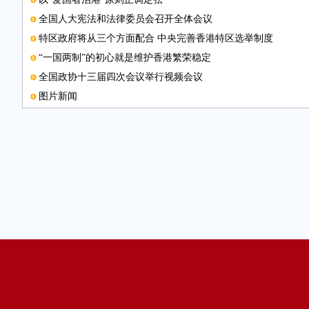
全国人大宪法和法律委员会召开全体会议
特区政府将从三个方面配合 中央完善香港特区选举制度
“一国两制”的初心就是维护香港繁荣稳定
全国政协十三届四次会议举行视频会议
图片新闻
“部长通道”传递经济增长信心
全国妇联启动庆祝中国共产党成立100周年群众性宣传教育活动
第二场“代表通道”举行