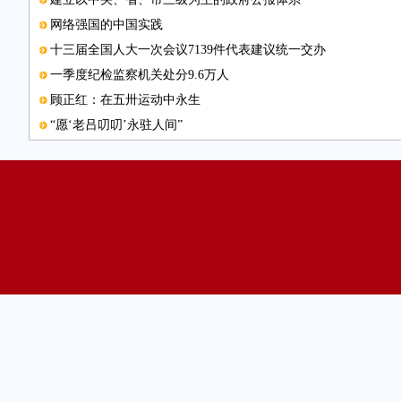
网络强国的中国实践
十三届全国人大一次会议7139件代表建议统一交办
一季度纪检监察机关处分9.6万人
顾正红：在五卅运动中永生
“愿‘老吕叨叨’永驻人间”
中国记协举办第118期新闻茶座
图片新闻