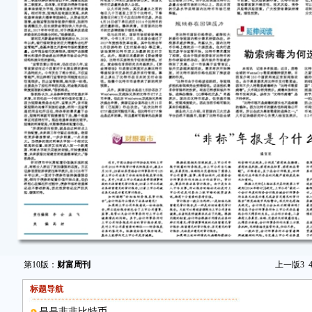
第10版：
财富周刊
上一版
3
标题导航
是是非非比特币