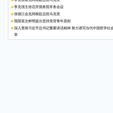
李克强主持召开国务院常务会议
张德江会见阿根廷总统马克里
我国首次鲜明提出坚持党管青年原则
深入贯彻习近平总书记重要讲话精神 努力谱写当代中国哲学社
章
第十届中部博览会在合肥开幕
中办国办印发《意见》 实行国家机关“谁执法谁普法”普法责任