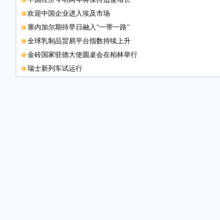
欢迎中国企业进入埃及市场
塞内加尔期待早日融入“一带一路”
全球乳制品贸易平台指数持续上升
金砖国家驻德大使圆桌会在柏林举行
瑞士新列车试运行
英国4月份通胀率上升至2.7％
伦敦金融城业务和人才显现外流趋势
希腊经济一季度负增长0.1%
罗马尼亚一季度经济增长5.6％