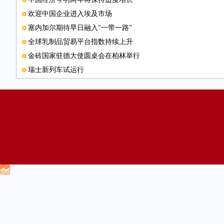
欢迎中国企业进入埃及市场
塞内加尔期待早日融入“一带一路”
全球乳制品贸易平台指数持续上升
金砖国家驻德大使圆桌会在柏林举行
瑞士新列车试运行
英国4月份通胀率上升至2.7％
伦敦金融城业务和人才显现外流趋势
希腊经济一季度负增长0.1%
罗马尼亚一季度经济增长5.6％