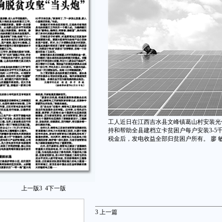
工人近日在江西吉水县文峰镇葛山村安装光伏
持和帮助全县建档立卡贫困户每户安装3-
税金后，发电收益全部归贫困户所有。 廖 
上一版
3
4
下一版
3
上一篇