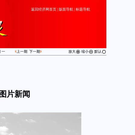
返回经济网首页
|
版面导航
|
标题导航
期
一
上一期
下一期
放大
缩小
默认
图片新闻