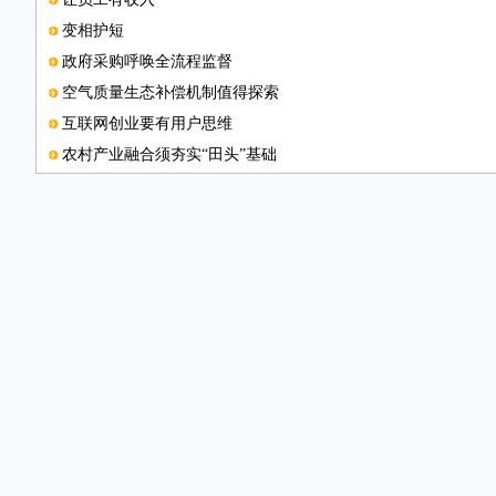
变相护短
政府采购呼唤全流程监督
空气质量生态补偿机制值得探索
互联网创业要有用户思维
农村产业融合须夯实“田头”基础
微商行业有待进一步规范
多措并举减少燃煤污染
电子邮箱
整治黑停车场要坚持不懈