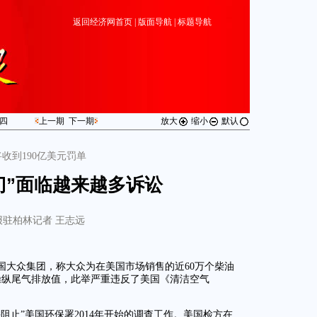
返回经济网首页
|
版面导航
|
标题导航
四
上一期
下一期
放大
缩小
默认
收到190亿美元罚单
门”面临越来越多诉讼
报驻柏林记者 王志远
国大众集团，称大众为在美国市场销售的近60万个柴油
操纵尾气排放值，此举严重违反了美国《清洁空气
阻止”美国环保署2014年开始的调查工作。美国检方在