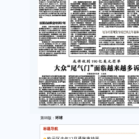
第08版：
环球
标题导航
欧元区去年12月通胀率持平