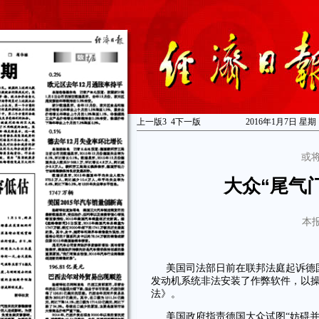
上一版
3
4
下一版
2016年1月7日 星期
或将
大众“尾气
本
美国司法部日前在联邦法庭起诉德
发动机系统非法安装了作弊软件，以
法》。
美国政府指责德国大众试图“妨碍并