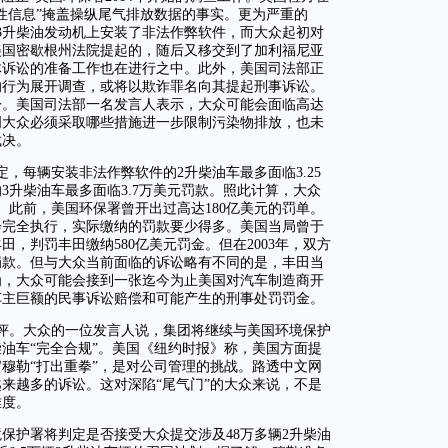
性信息”掩盖操纵尾气排放数据的事实。更为严重的
3升柴油发动机上安装了非法作弊软件，而大众起初对
美国密歇根州法院提起的，随后又移交到了加利福尼亚
体诉讼的准备工作也在进行之中。此外，美国司法部正
的行为展开调查，或将以欺诈罪名向其提起刑事诉讼。
讼。美国司法部一名发言人表示，大众可能会面临高达
明大众必须采取哪些措施进一步限制污染物排放，也未
裁决。
，每辆安装非法作弊软件的2升柴油车最多面临3.25
3升柴油车最多面临3.7万美元罚款。照此计算，大众
。此前，美国环保署曾开出过高达180亿美元的罚单。
会完全执行，实际缴纳的罚款要少得多。美国当局曾于
田，判罚丰田缴纳580亿美元罚金。但在2003年，双方
元罚款。但与大众当前面临的诉讼略有不同的是，丰田当
为，大众可能会接到一张迄今为止美国对汽车制造商开
车主巨额的民事诉讼赔偿和可能产生的刑事处罚罚金。
评。大众的一位发言人说，集团将继续与美国环境保护
油车“完全合规”。美国《纽约时报》称，美国方面提
穆勒“打出重拳”，是对公司管理的挑战。路透中文网
来越多的诉讼。这对深陷“尾气门”的大众来说，不是
难度。
境保护署将判定是否接受大众提交涉及48万多辆2升柴油