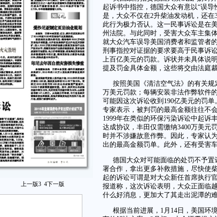
起诉书中指控，德国大众有意以“误导
是，大众不仅在2升柴油发动机，还在
此行为极力否认。这一民事诉讼是在
州法院。与此同时，受害大众车主集
就大众汽车误导美国消费者和监管者
刑事指控对证据的要求要高于民事诉
上百亿美元的罚款。诉状并未具体说
提及罚金具体金额，这些将交由法庭
按照美国《清洁空气法》的有关规定
万美元罚款；每辆安装非法作弊软件的
可能因这次诉讼收到190亿美元的罚单
专家表示，被判罚的最高金额往往不
1999年在类似的环保污染诉讼中起诉丰
达成协议，丰田仅需缴纳3400万美
时并不涉嫌故意作弊。因此，专家认
出的最高金额罚单。此外，还有受害
德国大众对可能面临的处罚不予置
署合作，拿出更多补救措施，尽快使柴
起的诉讼可谓是对大众新任首席执行官
上一版
3
4
下一版
报道称，这次诉讼表明，大众正面临越
什么好消息，更加大了其走出泥潭的
根据当前进展，1月14日，美国环