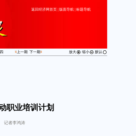
返回经济网首页
|
版面导航
|
标题导航
四
上一期
下一期
放大
缩小
默认
动职业培训计划
记者李鸿涛