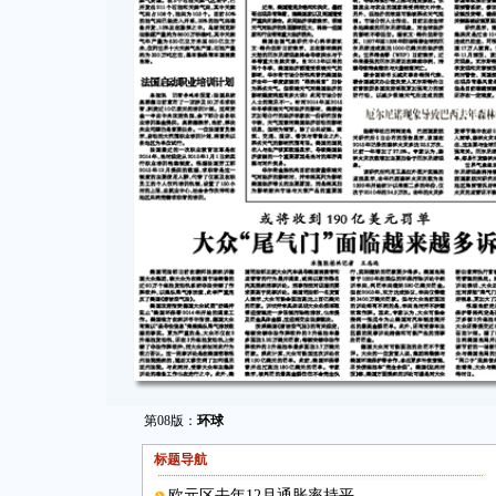
第08版：
环球
标题导航
欧元区去年12月通胀率持平